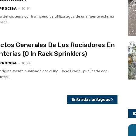
 PROCISA
-
10:31
 del sistema contra incendios utiliza agua de una fuente externa
ment…
ctos Generales De Los Rociadores En
terías (O In Rack Sprinklers)
 PROCISA
-
10:24
 originalmente publicado por el Ing. José Prada , publicado con
utori…
Entradas antiguas
E