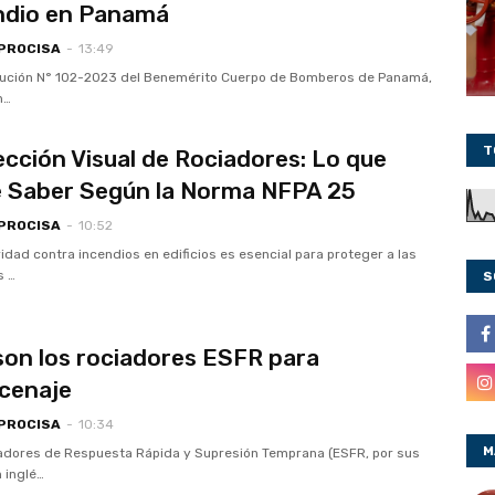
ndio en Panamá
 PROCISA
-
13:49
lución N° 102-2023 del Benemérito Cuerpo de Bomberos de Panamá,
n…
T
ección Visual de Rociadores: Lo que
 Saber Según la Norma NFPA 25
 PROCISA
-
10:52
idad contra incendios en edificios es esencial para proteger a las
s …
S
son los rociadores ESFR para
cenaje
 PROCISA
-
10:34
M
adores de Respuesta Rápida y Supresión Temprana (ESFR, por sus
n inglé…