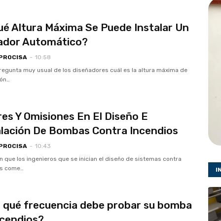
ué Altura Máxima Se Puede Instalar Un
ador Automático?
 PROCISA
-
10:58
regunta muy usual de los diseñadores cuál es la altura máxima de
ión…
res Y Omisiones En El Diseño E
alación De Bombas Contra Incendios
 PROCISA
-
10:43
 que los ingenieros que se inician el diseño de sistemas contra
os come…
I
 qué frecuencia debe probar su bomba
ncendios?