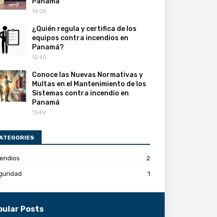
Panamá
16:05
¿Quién regula y certifica de los
equipos contra incendios en
Panamá?
12:40
Conoce las Nuevas Normativas y
Multas en el Mantenimiento de los
Sistemas contra incendio en
Panamá
13:49
ATEGORIES
cendios
2
guridad
1
pular Posts