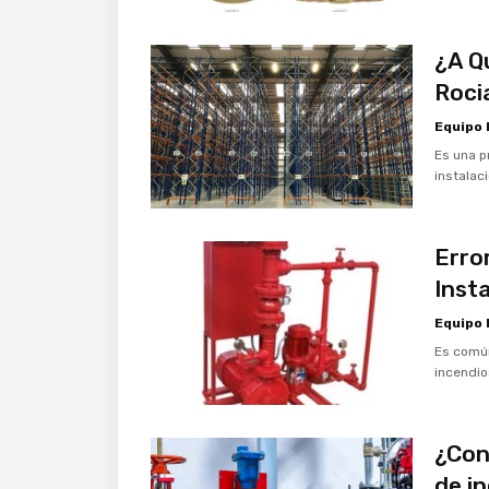
¿A Q
Roci
Equipo
Es una p
instalac
Erro
Inst
Equipo
Es común
incendi
¿Con
de i