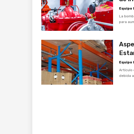
Equipo
La bomba
para au
Aspe
Estan
Equipo
Artículo
debida a