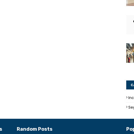
C
In
Se
s
Random Posts
Po