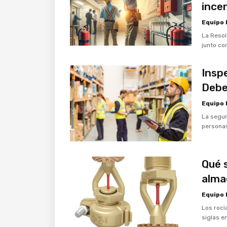
ince
Equipo
La Reso
junto co
Insp
Debe
Equipo
La segur
persona
Qué 
alma
Equipo
Los roci
siglas e