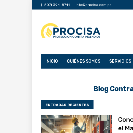
(+507) 394-8741
info@procisa.com.pa
INICIO
QUIÉNES SOMOS
SERVICIOS
Blog Contr
ENTRADAS RECIENTES
Cono
el M